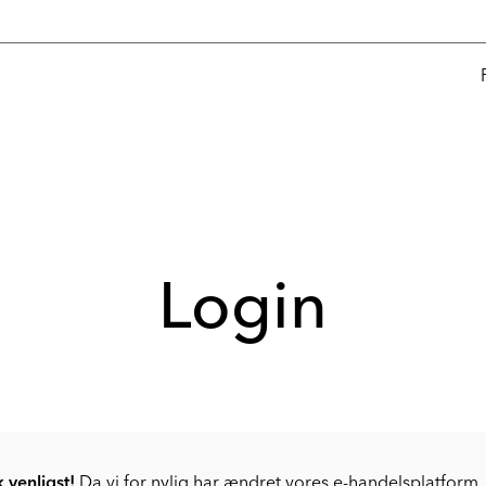
Login
venligst!
Da vi for nylig har ændret vores e-handelsplatform, 