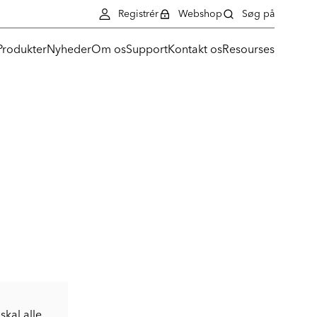
Registrér
Webshop
Søg på
Produkter
Nyheder
Om os
Support
Kontakt os
Resourses
skal alle