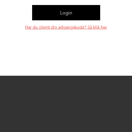
Har du glemt din adgangskode? Så klik her