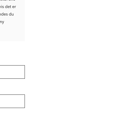
is det er
bedes du
 ny