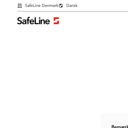
SafeLine Denmark
Dansk
Login formular
Bemærk 