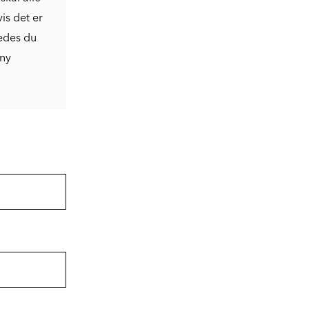
is det er
bedes du
 ny