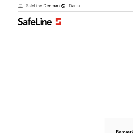
SafeLine Denmark
Dansk
Login formular
Bemærk 