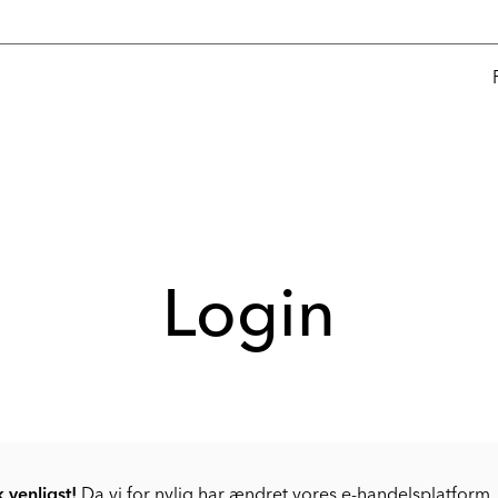
Login
venligst!
Da vi for nylig har ændret vores e-handelsplatform, 