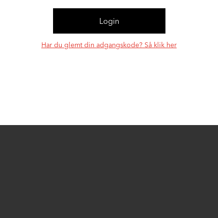
Har du glemt din adgangskode? Så klik her