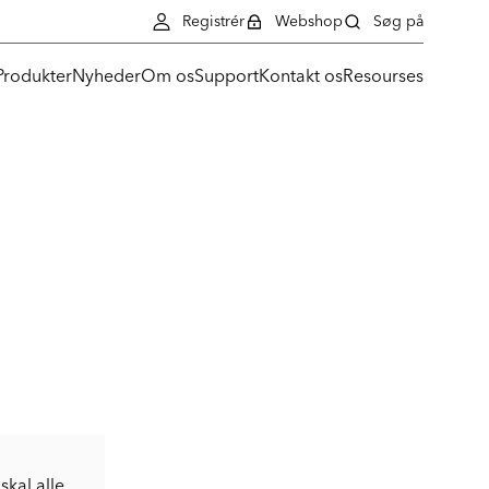
Registrér
Webshop
Søg på
Produkter
Nyheder
Om os
Support
Kontakt os
Resourses
skal alle