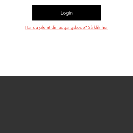
Har du glemt din adgangskode? Så klik her