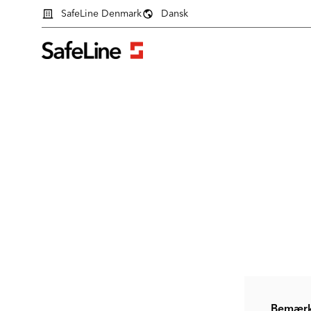
SafeLine Denmark
Dansk
Login formular
Bemærk 