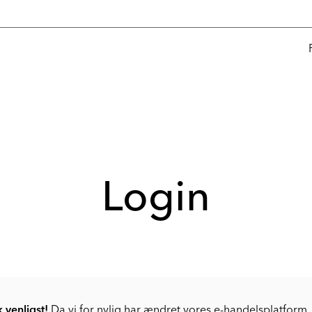
Login
venligst!
Da vi for nylig har ændret vores e-handelsplatform, 