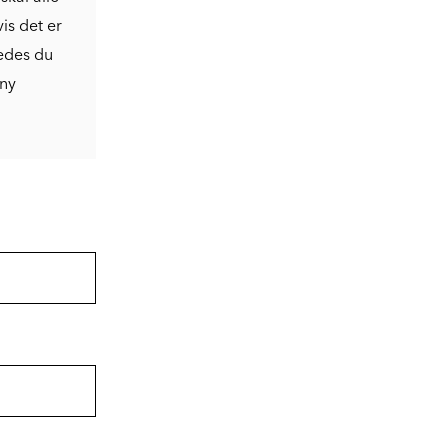
is det er
bedes du
 ny