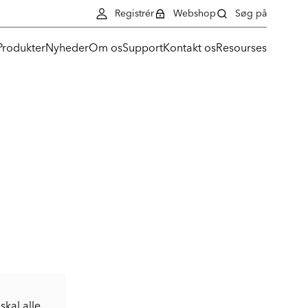
Registrér
Webshop
Søg på
Produkter
Nyheder
Om os
Support
Kontakt os
Resourses
skal alle