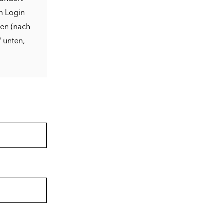
n Login
den (nach
"
unten,