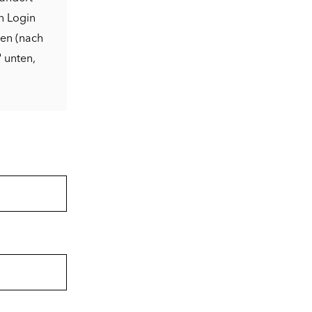
n Login
den (nach
"
unten,