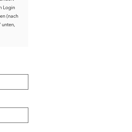
n Login
den (nach
"
unten,