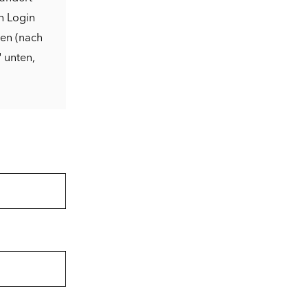
n Login
den (nach
"
unten,