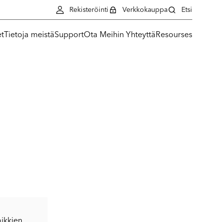
Rekisteröinti
Verkkokauppa
Etsi
et
Tietoja meistä
Support
Ota Meihin Yhteyttä
Resourses
ikkien