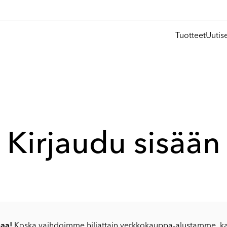
Tuotteet
Uutis
Kirjaudu sisään
aa!
Koska vaihdoimme hiljattain verkkokauppa-alustamme, ka