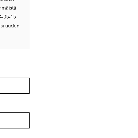
immäistä
24-05-15
esi uuden