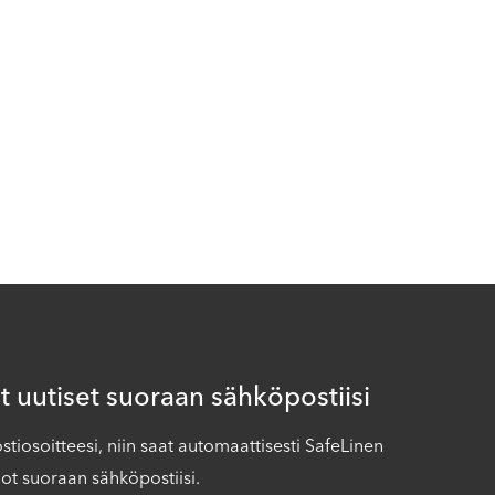
 uutiset suoraan sähköpostiisi
iosoitteesi, niin saat automaattisesti SafeLinen
ot suoraan sähköpostiisi.