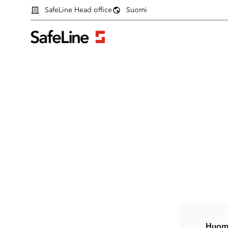
SafeLine Head office
Suomi
Kirjautumislomake
Huom