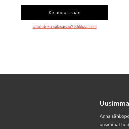
Unohditko salasanasi? Klikkaa tästä
Uusimmat
Anna sähköpost
uusimmat tied