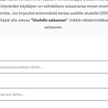
röityneiden käyttäjien on vaihdettava salasanansa ennen ens
umista. Jos kirjaudut ensimmäistä kertaa uudelle alustalle (20
, käytä alla olevaa
"Unohdin salasanan"
-linkkiä rekisteröidäks
salasanan.