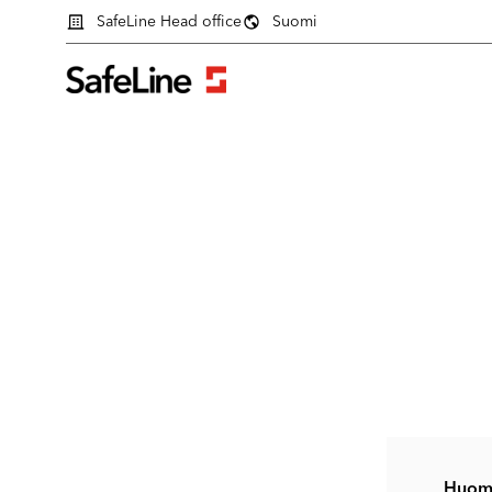
SafeLine Head office
Suomi
Kirjautumislomake
Huom