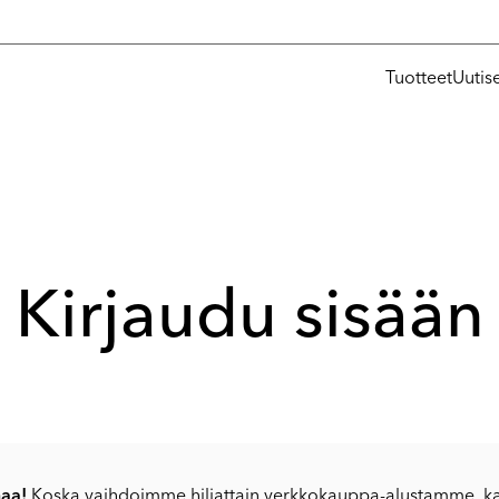
Tuotteet
Uutis
Kirjaudu sisään
aa!
Koska vaihdoimme hiljattain verkkokauppa-alustamme, ka