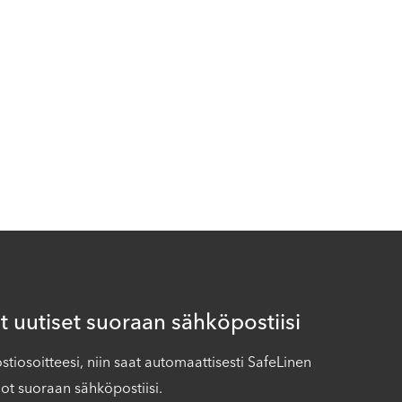
 uutiset suoraan sähköpostiisi
iosoitteesi, niin saat automaattisesti SafeLinen
ot suoraan sähköpostiisi.