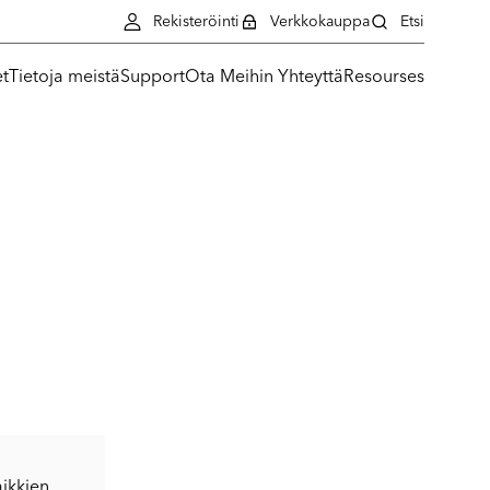
Rekisteröinti
Verkkokauppa
Etsi
et
Tietoja meistä
Support
Ota Meihin Yhteyttä
Resourses
ikkien