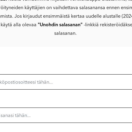
röityneiden käyttäjien on vaihdettava salasanansa ennen ens
umista. Jos kirjaudut ensimmäistä kertaa uudelle alustalle (20
, käytä alla olevaa
"Unohdin salasanan"
-linkkiä rekisteröidäks
salasanan.