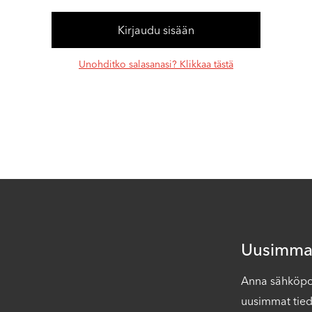
Unohditko salasanasi? Klikkaa tästä
Uusimmat
Anna sähköpost
uusimmat tied