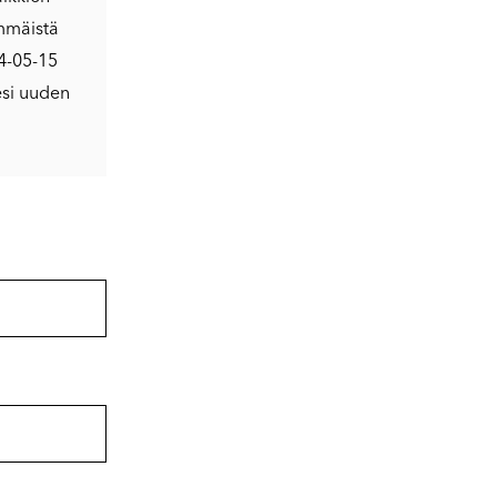
immäistä
24-05-15
esi uuden