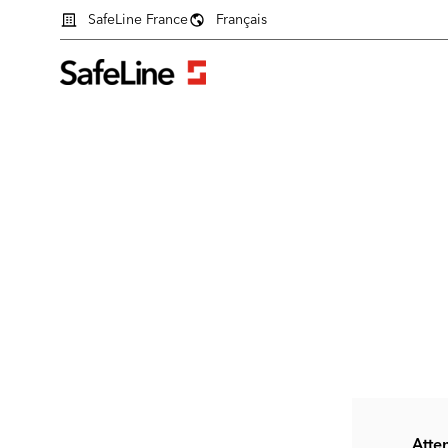
SafeLine France
Français
Formulaire de connexion
Atten