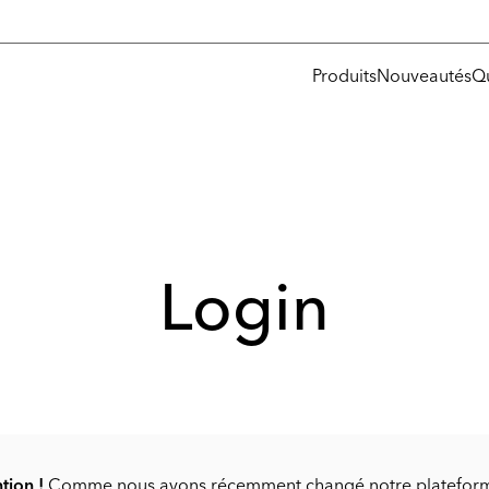
Produits
Nouveautés
Q
Login
tion !
Comme nous avons récemment changé notre platefor