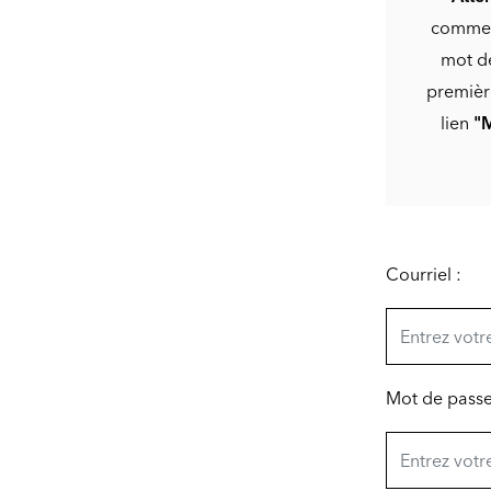
commerc
mot de
première
lien
"M
Courriel :
Mot de passe