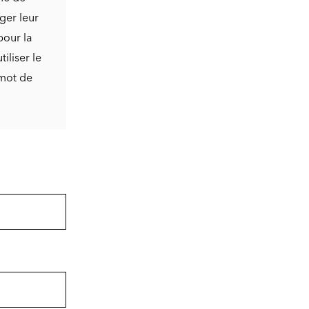
ger leur
pour la
iliser le
 mot de