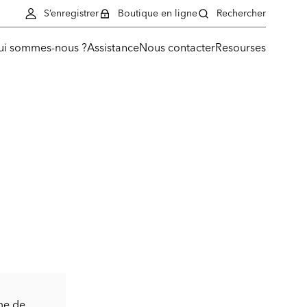
S’enregistrer
Boutique en ligne
Rechercher
ui sommes-nous ?
Assistance
Nous contacter
Resourses
me de