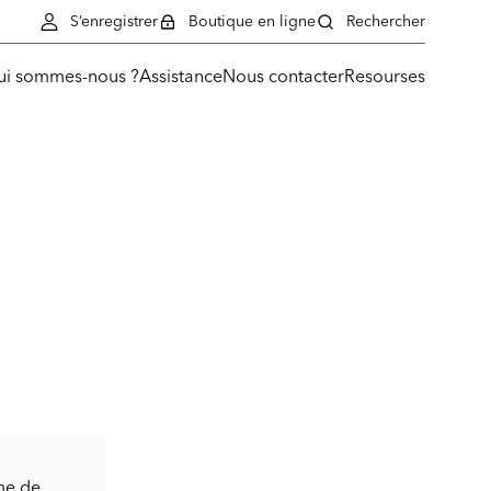
S’enregistrer
Boutique en ligne
Rechercher
ui sommes-nous ?
Assistance
Nous contacter
Resourses
me de