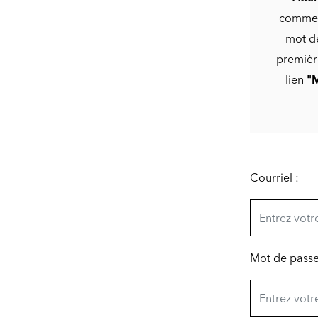
commerc
mot de
première
lien
"M
Courriel :
Mot de passe