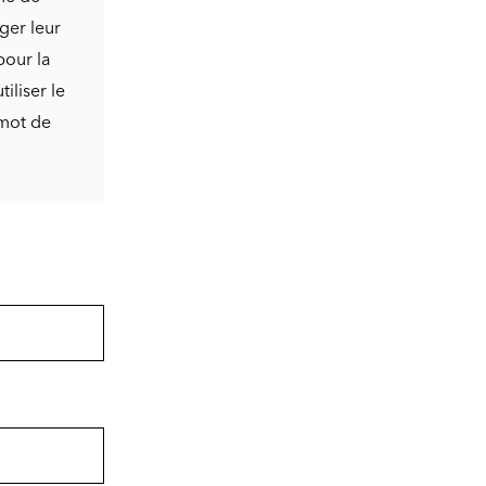
ger leur
pour la
iliser le
 mot de