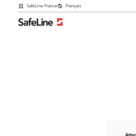
SafeLine France
Français
Formulaire de connexion
Atten