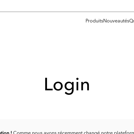
Produits
Nouveautés
Q
Login
tion !
Comme nous avons récemment changé notre platefor