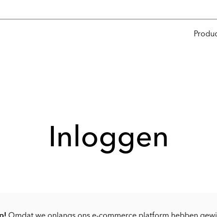
Produ
Inloggen
p!
Omdat we onlangs ons e-commerce platform hebben gewij