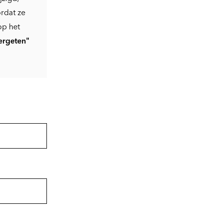
rdat ze
op het
ergeten"