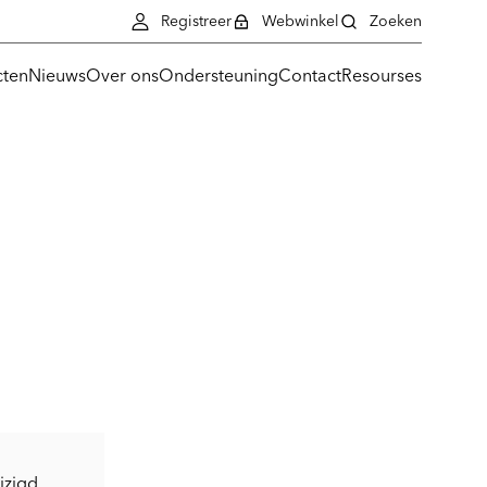
Registreer
Webwinkel
Zoeken
cten
Nieuws
Over ons
Ondersteuning
Contact
Resourses
zigd,