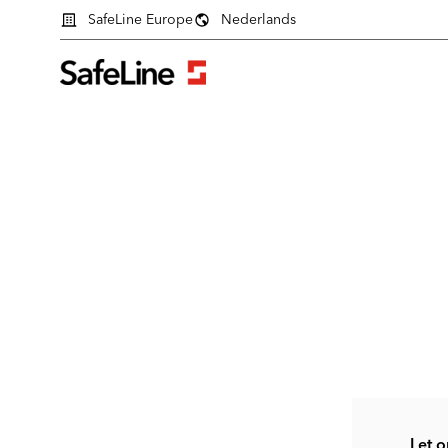
SafeLine Europe
Nederlands
Inlogformulier
Let o