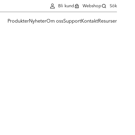
Bli kund
Webshop
Sök
Produkter
Nyheter
Om oss
Support
Kontakt
Resurser