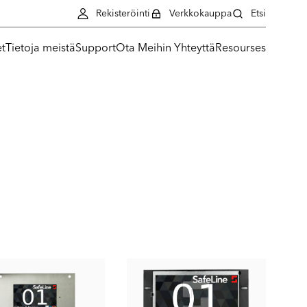
Rekisteröinti
Verkkokauppa
Etsi
et
Tietoja meistä
Support
Ota Meihin Yhteyttä
Resourses