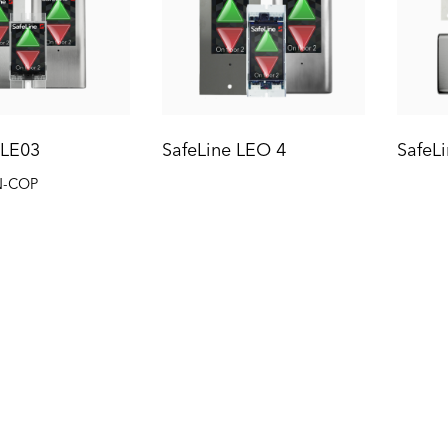
 LE03
SafeLine LEO 4
SafeL
N-COP