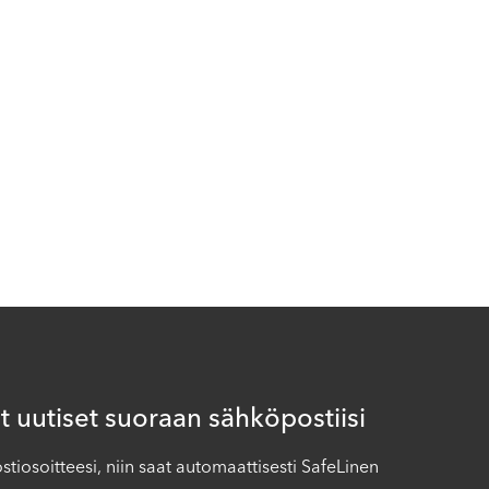
 uutiset suoraan sähköpostiisi
iosoitteesi, niin saat automaattisesti SafeLinen