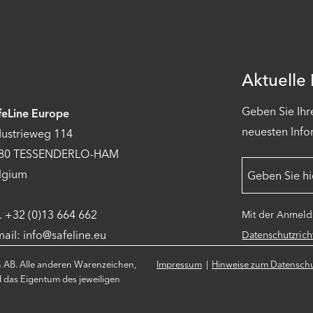
Aktuelle
Geben Sie Ihr
feLine Europe
neuesten Info
dustrieweg 114
80 TESSENDERLO-HAM
lgium
l. +32 (0)13 664 662
Mit der Anmeldu
mail: info@safeline.eu
Datenschutzricht
n AB. Alle anderen Warenzeichen,
Impressum
Hinweise zum Datensch
d das Eigentum des jeweiligen