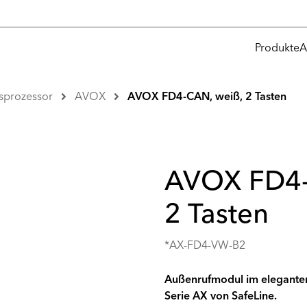
Produkte
A
sprozessor
AVOX
AVOX FD4-CAN, weiß, 2 Tasten
AVOX FD4-
2 Tasten
*AX-FD4-VW-B2
Außenrufmodul im eleganten
Serie AX von SafeLine.