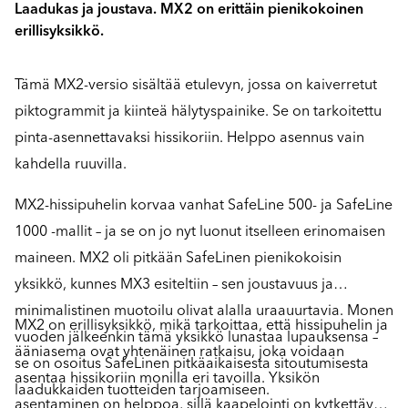
Laadukas ja joustava. MX2 on erittäin pienikokoinen
erillisyksikkö.
Tämä MX2-versio sisältää etulevyn, jossa on kaiverretut
piktogrammit ja kiinteä hälytyspainike. Se on tarkoitettu
pinta-asennettavaksi hissikoriin. Helppo asennus vain
kahdella ruuvilla.
MX2-hissipuhelin korvaa vanhat SafeLine 500- ja SafeLine
1000 -mallit – ja se on jo nyt luonut itselleen erinomaisen
maineen. MX2 oli pitkään SafeLinen pienikokoisin
yksikkö, kunnes MX3 esiteltiin – sen joustavuus ja
minimalistinen muotoilu olivat alalla uraauurtavia. Monen
MX2 on erillisyksikkö, mikä tarkoittaa, että hissipuhelin ja
vuoden jälkeenkin tämä yksikkö lunastaa lupauksensa –
ääniasema ovat yhtenäinen ratkaisu, joka voidaan
se on osoitus SafeLinen pitkäaikaisesta sitoutumisesta
asentaa hissikoriin monilla eri tavoilla. Yksikön
laadukkaiden tuotteiden tarjoamiseen.
asentaminen on helppoa, sillä kaapelointi on kytkettävä