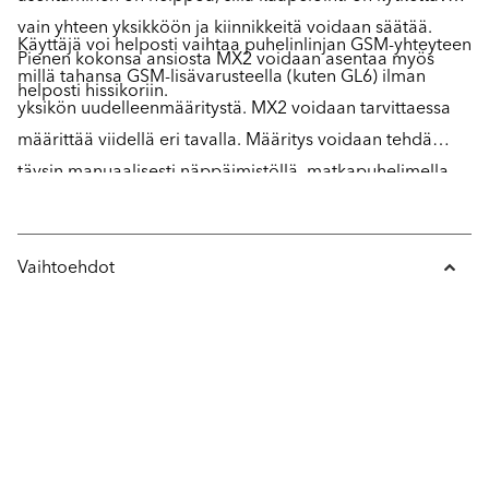
vain yhteen yksikköön ja kiinnikkeitä voidaan säätää.
Käyttäjä voi helposti vaihtaa puhelinlinjan GSM-yhteyteen
Pienen kokonsa ansiosta MX2 voidaan asentaa myös
millä tahansa GSM-lisävarusteella (kuten GL6) ilman
helposti hissikoriin.
yksikön uudelleenmääritystä. MX2 voidaan tarvittaessa
määrittää viidellä eri tavalla. Määritys voidaan tehdä
täysin manuaalisesti näppäimistöllä, matkapuhelimella
tai tavallisella puhelimella, USB-liitännän kautta
kannettavan tietokoneen avulla tai täysin langattomasti
SafeLine ProLink -ohjelmistolla.
Vaihtoehdot