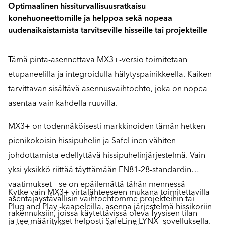
Optimaalinen hissiturvallisuusratkaisu
konehuoneettomille ja helppoa sekä nopeaa
uudenaikaistamista tarvitseville hisseille tai projekteille
Tämä pinta-asennettava MX3+-versio toimitetaan
etupaneelilla ja integroidulla hälytyspainikkeella. Kaiken
tarvittavan sisältävä asennusvaihtoehto, joka on nopea
asentaa vain kahdella ruuvilla.
MX3+ on todennäköisesti markkinoiden tämän hetken
pienikokoisin hissipuhelin ja SafeLinen vähiten
johdottamista edellyttävä hissipuhelinjärjestelmä. Vain
yksi yksikkö riittää täyttämään EN81-28-standardin
vaatimukset – se on epäilemättä tähän mennessä
Kytke vain MX3+ virtalähteeseen mukana toimitettavilla
asentajaystävällisin vaihtoehtomme projekteihin tai
Plug and Play -kaapeleilla, asenna järjestelmä hissikoriin
rakennuksiin, joissa käytettävissä oleva fyysisen tilan
ja tee määritykset helposti SafeLine LYNX -sovelluksella.