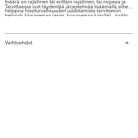
määrä on rajallinen tai erittäin rajallinen, tai nopeaa ja
Tarvittaessa voit täydentää järjestelmää lisäämällä siihen
helppoa hissiturvallisuuden uudistamista tarvitseviin
helposti ääniaseman (esim. koriaseman katolle) – kaikki
rakennuksiin.
yhdellä koriyksiköllä.
Vaihtoehdot