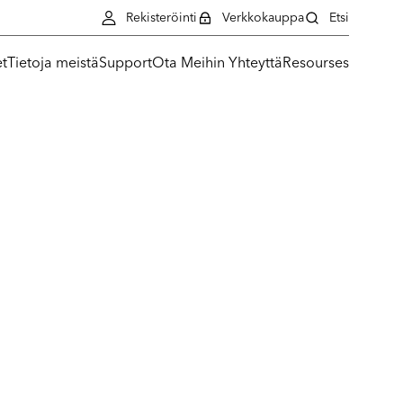
Rekisteröinti
Verkkokauppa
Etsi
et
Tietoja meistä
Support
Ota Meihin Yhteyttä
Resourses