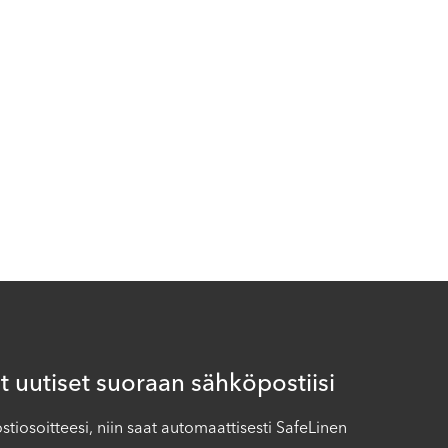
 uutiset suoraan sähköpostiisi
iosoitteesi, niin saat automaattisesti SafeLinen