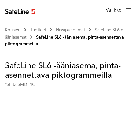
Valikko
Kotisivu
Tuotteet
Hissipuhelimet
SafeLine SL6:n
ääniasemat
SafeLine SL6 -ääniasema, pinta-asennettava
piktogrammeilla
SafeLine SL6 -ääniasema, pinta-
asennettava piktogrammeilla
*SLB3-SMD-PIC