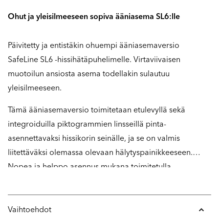
Ohut ja yleisilmeeseen sopiva ääniasema SL6:lle
Päivitetty ja entistäkin ohuempi ääniasemaversio
SafeLine SL6 -hissihätäpuhelimelle. Virtaviivaisen
muotoilun ansiosta asema todellakin sulautuu
yleisilmeeseen.
Tämä ääniasemaversio toimitetaan etulevyllä sekä
integroiduilla piktogrammien linsseillä pinta-
asennettavaksi hissikorin seinälle, ja se on valmis
liitettäväksi olemassa olevaan hälytyspainikkeeseen.
Nopea ja helppo asennus mukana toimitetulla
asennustelineellä.
Vaihtoehdot