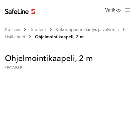
Valikko
Kotisivu
Tuotteet
Kokoonpanomääritys ja valvonta
Lisälaitteet
Ohjelmointikaapeli, 2 m
Ohjelmointikaapeli, 2 m
*PCABLE