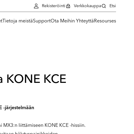
Rekisteröinti
Verkkokauppa
Etsi
et
Tietoja meistä
Support
Ota Meihin Yhteyttä
Resourses
rja KONE KCE
E -järjestelmään
ai MX3:n liittämiseen KONE KCE -hissiin.
arvitaan hälytyspainikkeiden,