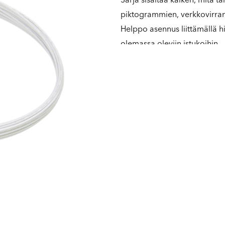
piktogrammien, verkkovirran 
Helppo asennus liittämällä hi
olemassa oleviin istukoihin.