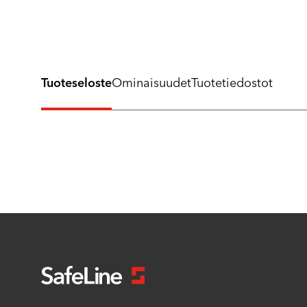
Tuoteseloste
Ominaisuudet
Tuotetiedostot