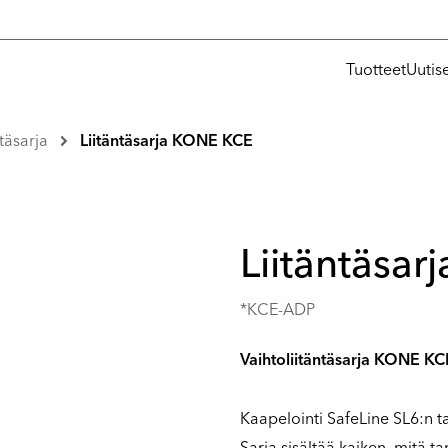
Tuotteet
Uutis
ntäsarja
Liitäntäsarja KONE KCE
Liitäntäsa
*KCE-ADP
Vaihtoliitäntäsarja KONE KC
Kaapelointi SafeLine SL6:n t
Sarja sisältää kaiken, mitä t