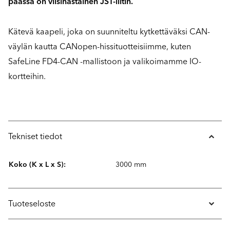
päässä on viisinastainen JST-liitin.
Kätevä kaapeli, joka on suunniteltu kytkettäväksi CAN-
väylän kautta CANopen-hissituotteisiimme, kuten
SafeLine FD4-CAN -mallistoon ja valikoimamme IO-
kortteihin.
Tekniset tiedot
Koko (K x L x S):
3000 mm
Tuoteseloste