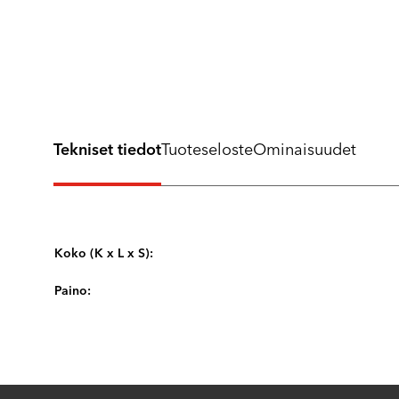
Tekniset tiedot
Tuoteseloste
Ominaisuudet
Koko (K x L x S):
Paino: