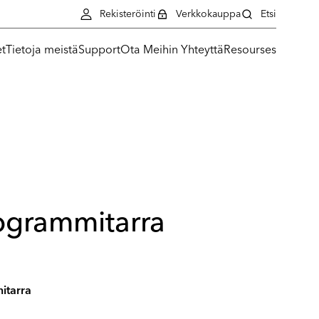
Rekisteröinti
Verkkokauppa
Etsi
et
Tietoja meistä
Support
Ota Meihin Yhteyttä
Resourses
togrammitarra
itarra