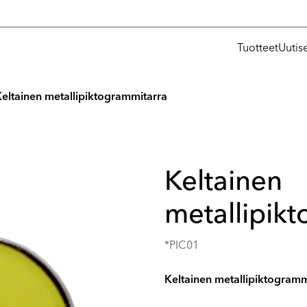
Tuotteet
Uutis
eltainen metallipiktogrammitarra
Keltainen
metallipik
*PIC01
Keltainen metallipiktogramm