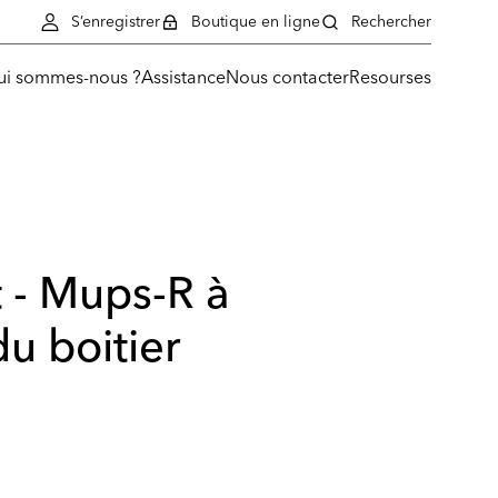
S’enregistrer
Boutique en ligne
Rechercher
ui sommes-nous ?
Assistance
Nous contacter
Resourses
 - Mups-R à
du boitier