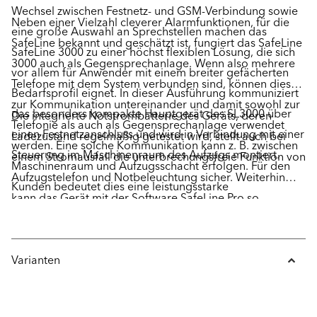
Wechsel zwischen Festnetz- und GSM-Verbindung sowie
Neben einer Vielzahl cleverer Alarmfunktionen, für die
eine große Auswahl an Sprechstellen machen das
SafeLine bekannt und geschätzt ist, fungiert das SafeLine
SafeLine 3000 zu einer höchst flexiblen Lösung, die sich
3000 auch als Gegensprechanlage. Wenn also mehrere
vor allem für Anwender mit einem breiter gefächerten
Telefone mit dem System verbunden sind, können diese
Bedarfsprofil eignet. In dieser Ausführung kommuniziert
zur Kommunikation untereinander und damit sowohl zur
das besonders kompakte Hauptgerät des SL3000 über
Die integrierte Notstrombatterie des Geräts, deren
Telefonie als auch als Gegensprechanlage verwendet
einen Festnetzanschluss und wird in Verbindung mit einer
Ladezustand regelmäßig getestet wird, stellt auch bei
werden. Eine solche Kommunikation kann z. B. zwischen
Steuerung im Maschinenraum des Aufzugs montiert.
einem Stromausfall die unterbrechungsfreie Funktion von
Maschinenraum und Aufzugsschacht erfolgen. Für den
Aufzugstelefon und Notbeleuchtung sicher. Weiterhin
Kunden bedeutet dies eine leistungsstarke
kann das Gerät mit der Software SafeLine Pro so
Komplettlösung, die zwei wesentliche Funktionsbereiche
konfiguriert werden, dass ein technischer Alarm
abdeckt.
gesendet wird, wenn die Batterie ausgewechselt werden
muss. Die Telefonleitung wird über eine
Varianten
Schnittstellenkarte mit dem SafeLine 3000 verbunden.
Dadurch kann die Umstellung zwischen Festnetz- und