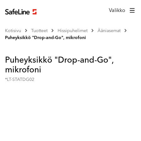
Valikko
Kotisivu
Tuotteet
Hissipuhelimet
Ääniasemat
Puheyksikkö "Drop-and-Go", mikrofoni
Puheyksikkö "Drop-and-Go",
mikrofoni
*LT-STATDG02