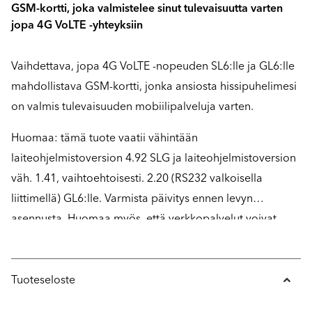
GSM-kortti, joka valmistelee sinut tulevaisuutta varten
jopa 4G VoLTE -yhteyksiin
Vaihdettava, jopa 4G VoLTE -nopeuden SL6:lle ja GL6:lle
mahdollistava GSM-kortti, jonka ansiosta hissipuhelimesi
on valmis tulevaisuuden mobiilipalveluja varten.
Huomaa: tämä tuote vaatii vähintään
laiteohjelmistoversion 4.92 SLG ja laiteohjelmistoversion
väh. 1.41, vaihtoehtoisesti. 2.20 (RS232 valkoisella
liittimellä) GL6:lle. Varmista päivitys ennen levyn
asennusta. Huomaa myös, että verkkopalvelut voivat
poiketa toisistaan eri maissa ja/tai palveluntarjoajilla. Ota
yhteyttä omaan palveluntarjoajaasi lisätietoja varten
koskien 4G ja VoLTE omalla alueellasi.
Tuoteseloste