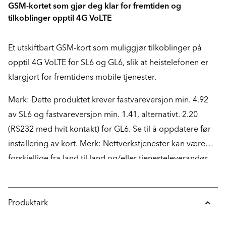
GSM-kortet som gjør deg klar for fremtiden og
tilkoblinger opptil 4G VoLTE
Et utskiftbart GSM-kort som muliggjør tilkoblinger på
opptil 4G VoLTE for SL6 og GL6, slik at heistelefonen er
klargjort for fremtidens mobile tjenester.
Merk: Dette produktet krever fastvareversjon min. 4.92
av SL6 og fastvareversjon min. 1.41, alternativt. 2.20
(RS232 med hvit kontakt) for GL6. Se til å oppdatere før
installering av kort. Merk: Nettverkstjenester kan være
forskjellige fra land til land og/eller tjenesteleverandør.
Ta kontakt med tjenesteleverandøren for mer
informasjon om 4G og VoLTE i din spesifikke region.
Produktark