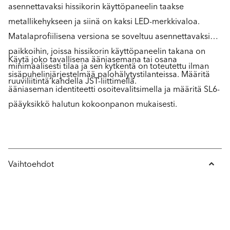
asennettavaksi hissikorin käyttöpaneelin taakse
metallikehykseen ja siinä on kaksi LED-merkkivaloa.
Matalaprofiilisena versiona se soveltuu asennettavaksi
paikkoihin, joissa hissikorin käyttöpaneelin takana on
Käytä joko tavallisena ääniasemana tai osana
minimaalisesti tilaa ja sen kytkentä on toteutettu ilman
sisäpuhelinjärjestelmää palohälytystilanteissa. Määritä
ruuviliitintä kahdella JST-liittimellä.
ääniaseman identiteetti osoitevalitsimella ja määritä SL6-
pääyksikkö halutun kokoonpanon mukaisesti.
Vaihtoehdot