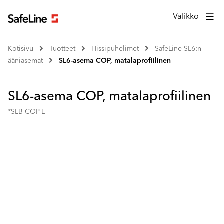
Valikko
Kotisivu
Tuotteet
Hissipuhelimet
SafeLine SL6:n
ääniasemat
SL6-asema COP, matalaprofiilinen
SL6-asema COP, matalaprofiilinen
*SLB-COP-L