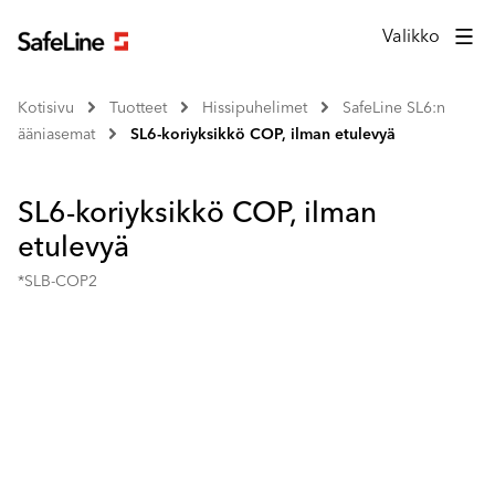
Valikko
Kotisivu
Tuotteet
Hissipuhelimet
SafeLine SL6:n
ääniasemat
SL6-koriyksikkö COP, ilman etulevyä
SL6-koriyksikkö COP, ilman
etulevyä
*SLB-COP2