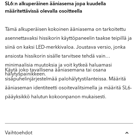
SL6:n alkuperäinen ääniasema jopa kuudella
määritettävissä olevalla osoitteella
Tämä alkuperäisen kokoinen ääniasema on tarkoitettu
asennettavaksi hissikorin käyttöpaneelin taakse teipillä ja
siinä on kaksi LED-merkkivaloa. Joustava versio, jonka
ansiosta hissikorin sisälle tarvitsee tehdä vain
minimaalisia muutoksia ja voit kytkeä haluamasi
Käytä joko tavallisena ääniasemana tai osana
hälytyspainikkeen.
sisäpuhelinjärjestelmää palohälytystilanteissa. Määritä
ääniaseman identiteetti osoitevalitsimella ja määritä SL6-
pääyksikkö halutun kokoonpanon mukaisesti.
Vaihtoehdot