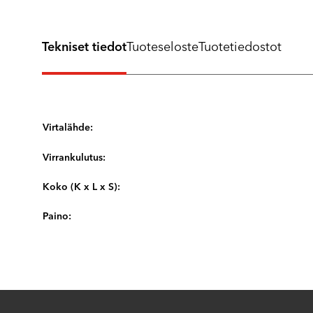
Tekniset tiedot
Tuoteseloste
Tuotetiedostot
Virtalähde:
Virrankulutus:
Koko (K x L x S):
Paino: