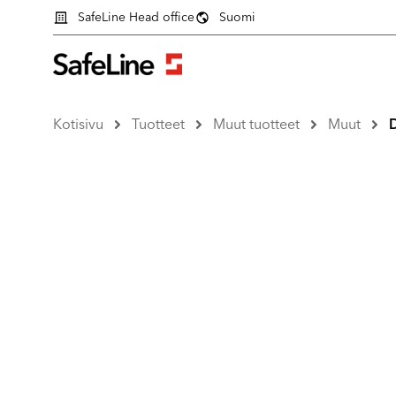
SafeLine Head office
Suomi
Kotisivu
Tuotteet
Muut tuotteet
Muut
D