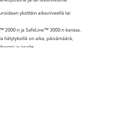
uroidaan yksittäin aikaviiveellä tai
ne™ 2000:n ja SafeLine™ 3000:n kanssa.
la hälytyksillä on aika, päivämäärä,
ityyppi ja osoite.
än 24 VDC sisääntuloa starttilaskuria,
tä, ylikuumenemista yms. varten.