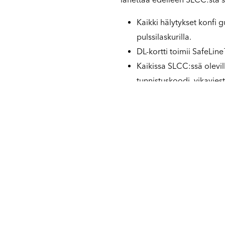
Kaikki hälytykset konfi g
pulssilaskurilla.
DL-kortti toimii SafeLi
Kaikissa SLCC:ssä olevil
tunnistuskoodi, vikaviest
Kaksi 230 VAC ja seitsem
valokennoa, palohälytin