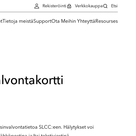
Rekisteröinti
Verkkokauppa
Etsi
et
Tietoja meistä
Support
Ota Meihin Yhteyttä
Resourses
alvontakortti
issinvalvontatietoa SLCC:een. Hälytykset voi
hköpostina ja/tai tekstiviestinä.