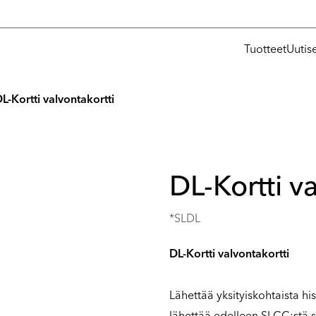
Tuotteet
Uutis
L-Kortti valvontakortti
DL-Kortti v
*SLDL
DL-Kortti valvontakortti
Lähettää yksityiskohtaista h
lähettää edelleen SLCC:stä sä