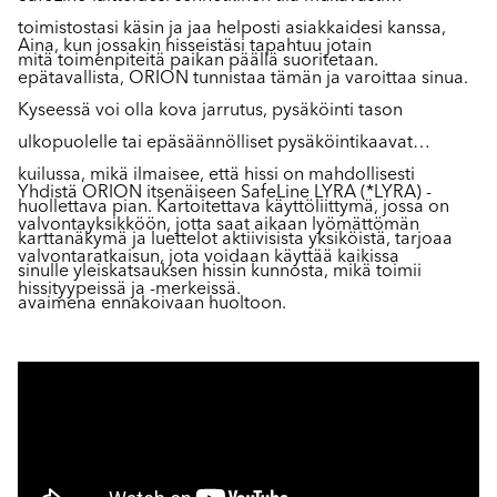
toimistostasi käsin ja jaa helposti asiakkaidesi kanssa,
Aina, kun jossakin hisseistäsi tapahtuu jotain
mitä toimenpiteitä paikan päällä suoritetaan.
epätavallista, ORION tunnistaa tämän ja varoittaa sinua.
Kyseessä voi olla kova jarrutus, pysäköinti tason
ulkopuolelle tai epäsäännölliset pysäköintikaavat
kuilussa, mikä ilmaisee, että hissi on mahdollisesti
Yhdistä ORION itsenäiseen SafeLine LYRA (*LYRA) -
huollettava pian. Kartoitettava käyttöliittymä, jossa on
valvontayksikköön, jotta saat aikaan lyömättömän
karttanäkymä ja luettelot aktiivisista yksiköistä, tarjoaa
valvontaratkaisun, jota voidaan käyttää kaikissa
sinulle yleiskatsauksen hissin kunnosta, mikä toimii
hissityypeissä ja -merkeissä.
avaimena ennakoivaan huoltoon.