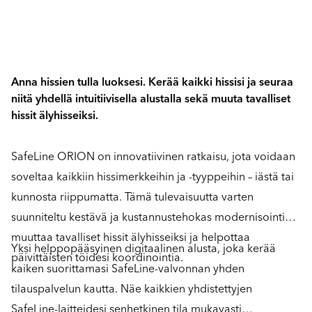
Anna hissien tulla luoksesi. Kerää kaikki hissisi ja seuraa
niitä yhdellä intuitiivisella alustalla sekä muuta tavalliset
hissit älyhisseiksi.
SafeLine ORION on innovatiivinen ratkaisu, jota voidaan
soveltaa kaikkiin hissimerkkeihin ja -tyyppeihin – iästä tai
kunnosta riippumatta. Tämä tulevaisuutta varten
suunniteltu kestävä ja kustannustehokas modernisointi
muuttaa tavalliset hissit älyhisseiksi ja helpottaa
Yksi helppopääsyinen digitaalinen alusta, joka kerää
päivittäisten töidesi koordinointia.
kaiken suorittamasi SafeLine-valvonnan yhden
tilauspalvelun kautta. Näe kaikkien yhdistettyjen
SafeLine-laitteidesi senhetkinen tila mukavasti