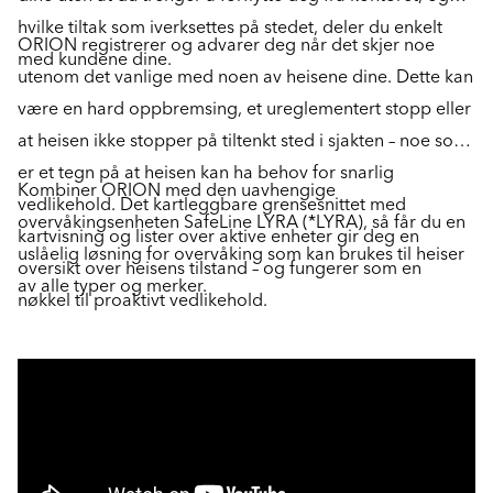
hvilke tiltak som iverksettes på stedet, deler du enkelt
ORION registrerer og advarer deg når det skjer noe
med kundene dine.
utenom det vanlige med noen av heisene dine. Dette kan
være en hard oppbremsing, et ureglementert stopp eller
at heisen ikke stopper på tiltenkt sted i sjakten – noe som
er et tegn på at heisen kan ha behov for snarlig
Kombiner ORION med den uavhengige
vedlikehold. Det kartleggbare grensesnittet med
overvåkingsenheten SafeLine LYRA (*LYRA), så får du en
kartvisning og lister over aktive enheter gir deg en
uslåelig løsning for overvåking som kan brukes til heiser
oversikt over heisens tilstand – og fungerer som en
av alle typer og merker.
nøkkel til proaktivt vedlikehold.