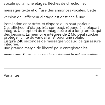
vocale qui affiche étages, flèches de direction et
messages texte et diffuse des annonces vocales. Cette
version de l'afficheur d'étage est destinée à une
installation encastrée, et dispose d'un haut-parleur
Cet afficheur d'étage, très compact, répond à la plupart
intégré. Une option de montage sûre et à long terme, qui
des besoins. La mémoire intégrée de 2 Mo peut stocker
protège l'unité du vandalisme, pour une solution
jusqu'à 240 secondes de messages vocaux, ce qui assure
intégrée.
une grande marge de liberté pour enregistrer les
messages. Puisque les unités partagent le même système
de bus, si plusieurs FD4 sont utilisés dans un même
système, seule l'unité principale peut être programmée
pour les autres unités appartenant au même circuit
Variantes
d'affichage d'étage afin de présenter les mêmes
informations. Ceci simplifie la programmation et la
configuration de l'unité, ce qui est très facile à l'aide du
logiciel gratuit SafeLine Pro.