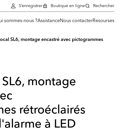
S’enregistrer
Boutique en ligne
Rechercher
ui sommes-nous ?
Assistance
Nous contacter
Resourses
vocal SL6, montage encastré avec pictogrammes
l SL6, montage
vec
es rétroéclairés
d'alarme à LED