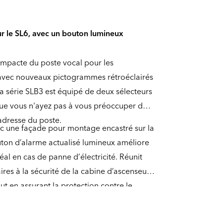
our le SL6, avec un bouton lumineux
ompacte du poste vocal pour les
 avec nouveaux pictogrammes rétroéclairés
la série SLB3 est équipé de deux sélecteurs
que vous n'ayez pas à vous préoccuper de
adresse du poste.
ec une façade pour montage encastré sur la
uton d’alarme actualisé lumineux améliore
Idéal en cas de panne d’électricité. Réunit
res à la sécurité de la cabine d’ascenseur
t en assurant la protection contre le
tage encastré.