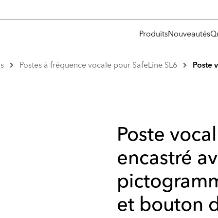
Produits
Nouveautés
Q
s
Postes à fréquence vocale pour SafeLine SL6
Poste 
Poste voca
encastré a
pictogramm
et bouton 