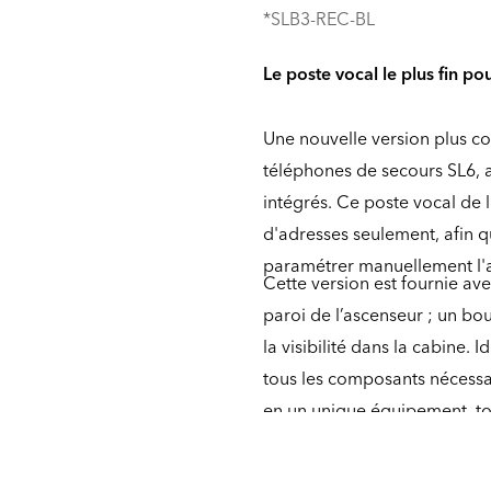
*SLB3-REC-BL
Le poste vocal le plus fin p
Une nouvelle version plus c
téléphones de secours SL6,
intégrés. Ce poste vocal de 
d'adresses seulement, afin 
paramétrer manuellement l'
Cette version est fournie av
paroi de l’ascenseur ; un bo
la visibilité dans la cabine. 
tous les composants nécessai
en un unique équipement, tou
vandalisme grâce à son mon