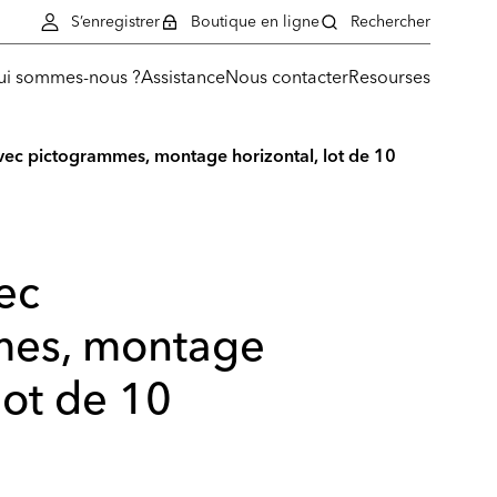
S’enregistrer
Boutique en ligne
Rechercher
ui sommes-nous ?
Assistance
Nous contacter
Resourses
avec pictogrammes, montage horizontal, lot de 10
vec
mes, montage
lot de 10