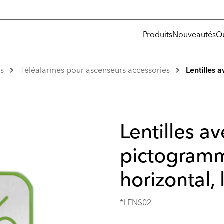
Produits
Nouveautés
Q
s
Téléalarmes pour ascenseurs accessories
Lentilles 
Lentilles a
pictogram
horizontal, 
*LENS02