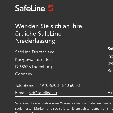
Wenden Sie sich an Ihre
örtliche SafeLine-
Niederlassung
Sa
SafeLine Deutschland
In
Kurzgewannstraße 3
39
D-68526 Ladenburg
Be
Germany
Telephone: +49 (0)6203 - 840 60 03
Te
E-mail:
sld@safeline.eu
E-
SafeLine ist ein eingetragenes Warenzeichen der SafeLine Swede
registrierten Marken und registrierten Dienstleistungsmarken sin