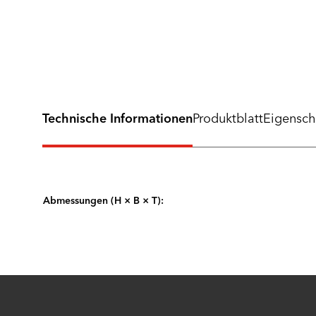
Technische Informationen
Produktblatt
Eigensch
Abmessungen (H × B × T):