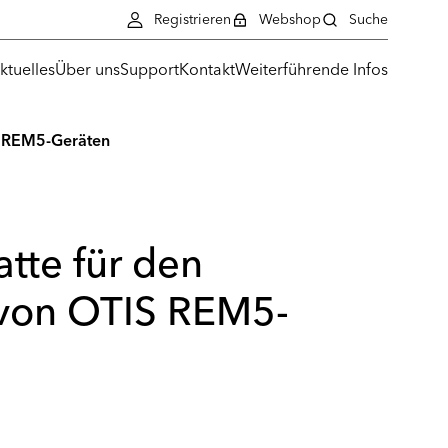
Registrieren
Webshop
Suche
ktuelles
Über uns
Support
Kontakt
Weiterführende Infos
S REM5-Geräten
tte für den
von OTIS REM5-