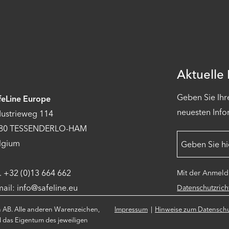
Aktuelle
Geben Sie Ihr
feLine Europe
neuesten Info
dustrieweg 114
80 TESSENDERLO-HAM
lgium
l. +32 (0)13 664 662
Mit der Anmeldu
mail: info@safeline.eu
Datenschutzricht
n AB. Alle anderen Warenzeichen,
Impressum
Hinweise zum Datensch
d das Eigentum des jeweiligen