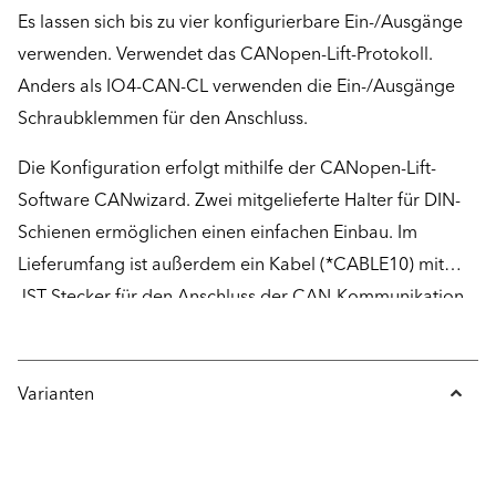
Es lassen sich bis zu vier konfigurierbare Ein-/Ausgänge
verwenden. Verwendet das CANopen-Lift-Protokoll.
Anders als IO4-CAN-CL verwenden die Ein-/Ausgänge
Schraubklemmen für den Anschluss.
Die Konfiguration erfolgt mithilfe der CANopen-Lift-
Software CANwizard. Zwei mitgelieferte Halter für DIN-
Schienen ermöglichen einen einfachen Einbau. Im
Lieferumfang ist außerdem ein Kabel (*CABLE10) mit
JST-Stecker für den Anschluss der CAN-Kommunikation
enthalten. Der herausnehmbare Speicherchip (EEPROM)
des Gerätes ermöglicht eine einfache übertragung der
Konfiguration zwischen zwei IO4-CANs.
Varianten