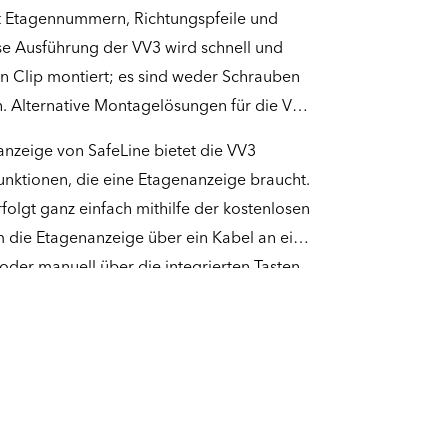
t Etagennummern, Richtungspfeile und
se Ausführung der VV3 wird schnell und
n Clip montiert; es sind weder Schrauben
h. Alternative Montagelösungen für die VV3
anzeige von SafeLine bietet die VV3
unktionen, die eine Etagenanzeige braucht.
folgt ganz einfach mithilfe der kostenlosen
m die Etagenanzeige über ein Kabel an ein
oder manuell über die integrierten Tasten
 Gerät ein akustisches Ankunftssignal
ber um einen separat erhältlichen
n.