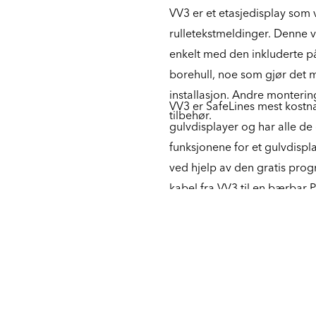
VV3 er et etasjedisplay som 
rulletekstmeldinger. Denne
enkelt med den inkluderte på
borehull, noe som gjør det m
installasjon. Andre monterin
VV3 er SafeLines mest kostna
tilbehør.
gulvdisplayer og har alle 
funksjonene for et gulvdispl
ved hjelp av den gratis pro
kabel fra VV3 til en bærbar 
integrerte knapper. Enheten er
ankomsttone, men må derett
høyttaler for avspilling av lyd