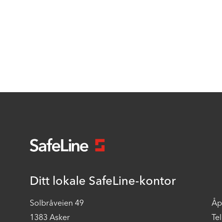
Ditt lokale SafeLine-kontor
Solbråveien 49
Åp
1383 Asker
Te