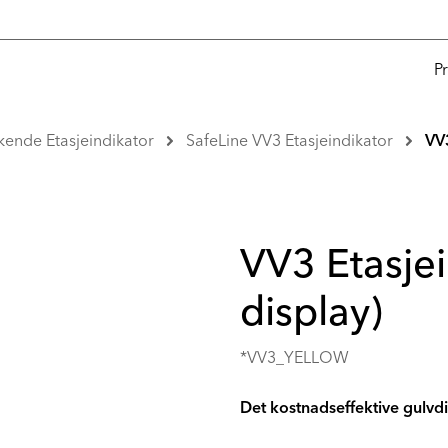
P
kende Etasjeindikator
SafeLine VV3 Etasjeindikator
VV3
VV3 Etasjei
display)
*VV3_YELLOW
Det kostnadseffektive gulvdi