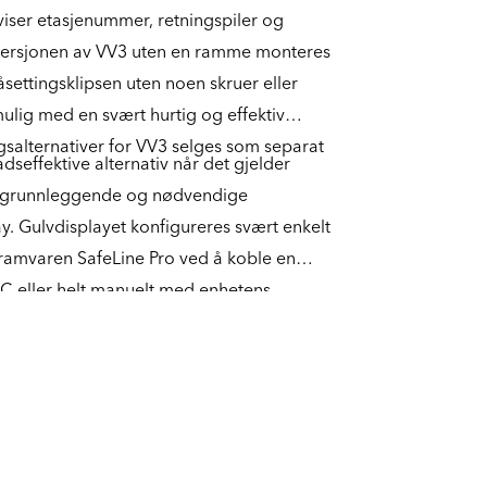
viser etasjenummer, retningspiler og
 versjonen av VV3 uten en ramme monteres
settingsklipsen uten noen skruer eller
ulig med en svært hurtig og effektiv
gsalternativer for VV3 selges som separat
dseffektive alternativ når det gjelder
de grunnleggende og nødvendige
ay. Gulvdisplayet konfigureres svært enkelt
gramvaren SafeLine Pro ved å koble en
PC eller helt manuelt med enhetens
 ytterligere i stand til å avspille en
er supplementeres med en separat
er.