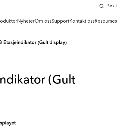
Søk i
rodukter
Nyheter
Om oss
Support
Kontakt oss
Resourses
 Etasjeindikator (Gult display)
ndikator (Gult
splayet