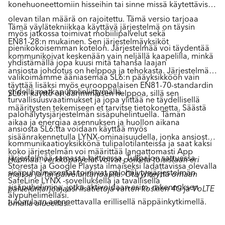
konehuoneettomiin hisseihin tai sinne missä käytettävissä
olevan tilan määrä on rajoitettu. Tämä versio tarjoaa
Tämä väylätekniikkaa käyttävä järjestelmä on täysin
myös jatkossa toimivat mobiilipalvelut sekä
EN81-28:n mukainen. Sen järjestelmäyksiköt
pienikokoisemman kotelon. Järjestelmää voi täydentää
kommunikoivat keskenään vain neljällä kaapelilla, minkä
yhdistämällä jopa kuusi mitä tahansa laajan
ansiosta johdotus on helppoa ja tehokasta. Järjestelmä
valikoimamme ääniasemaa SL6:n pääyksikköön vain
täyttää lisäksi myös eurooppalaisen EN81-70-standardin
yhdellä matkapuhelinliittymällä.
SL6:n käyttö on äärimmäisen helppoa, sillä sen
turvallisuusvaatimukset ja jopa ylittää ne täydellisellä
määritysten tekemiseen et tarvitse tietokonetta. Säästä
palohälytysjärjestelmän sisäpuhelintuella. Tämän
aikaa ja energiaa asennuksen ja huollon aikana
ansiosta SL6:tta voidaan käyttää myös
sisäänrakennetulla LYNX-ominaisuudella, jonka ansiosta
kommunikaatioyksikkönä tulipalotilanteissa ja saat kaksi
koko järjestelmän voi määrittää langattomasti App
järjestelmää samassa laitteessa. Tulipalon sattuessa
Huomaa: verkkopalvelut voivat poiketa toisistaan eri
Storesta ja Google Playsta ilmaiseksi ladattavissa olevalla
sisäpuhelinasemat toimivat palohälytysjärjestelmän
maissa ja/tai palveluntarjoajilla. Ota yhteyttä omaan
SafeLine LYNX -sovelluksella ja tavallisella
sisäpuhelimina, jotka aktivoidaan esim. rakennuksen
palveluntarjoajaasi lisätietoja varten koskien 4G ja VoLTE
älypuhelimellasi.
tuloaulaan asennettavalla erillisellä näppäinkytkimellä.
omalla alueellasi.