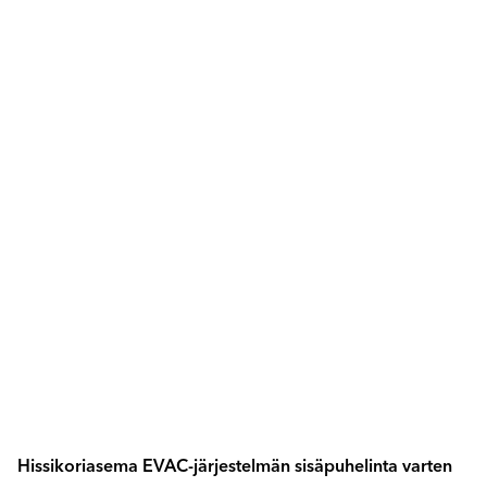
Hissikoriasema EVAC-järjestelmän sisäpuhelinta varten