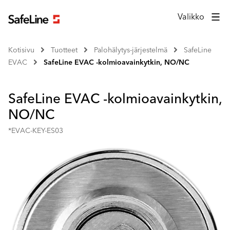
Valikko
Kotisivu
Tuotteet
Palohälytys-järjestelmä
SafeLine
EVAC
SafeLine EVAC -kolmioavainkytkin, NO/NC
SafeLine EVAC -kolmioavainkytkin,
NO/NC
*EVAC-KEY-ES03