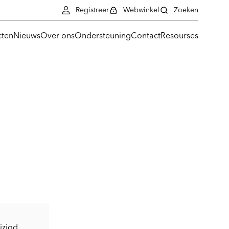
Registreer
Webwinkel
Zoeken
cten
Nieuws
Over ons
Ondersteuning
Contact
Resourses
zigd,