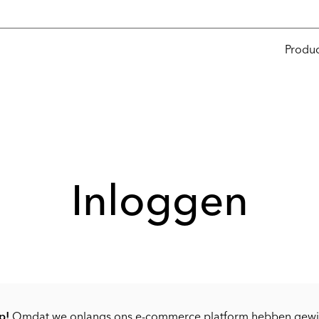
Produ
Inloggen
p!
Omdat we onlangs ons e-commerce platform hebben gewij