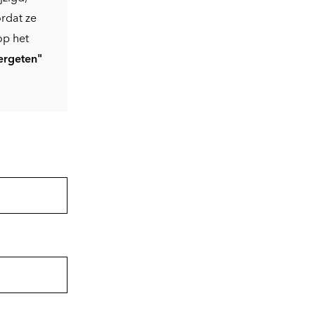
rdat ze
op het
ergeten"