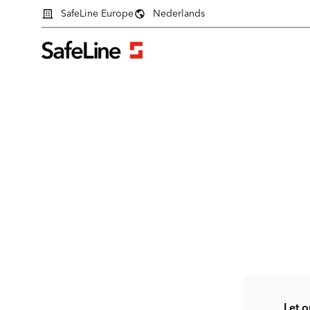
SafeLine Europe
Nederlands
Inlogformulier
Let o