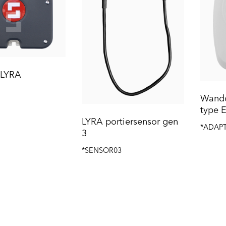
 LYRA
Wandc
type 
LYRA portiersensor gen
*ADAP
3
*SENSOR03