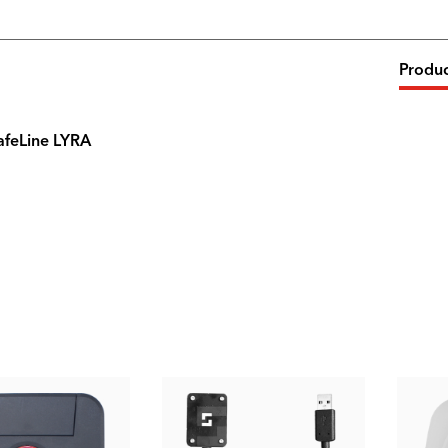
Produ
afeLine LYRA