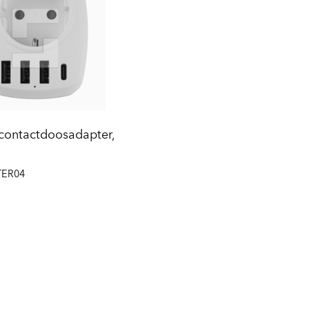
ontactdoosadapter,
E
TER04