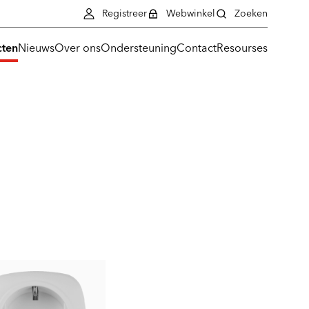
Registreer
Webwinkel
Zoeken
cten
Nieuws
Over ons
Ondersteuning
Contact
Resourses