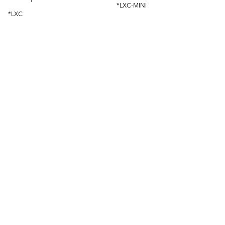
*LXC-MINI
*LXC