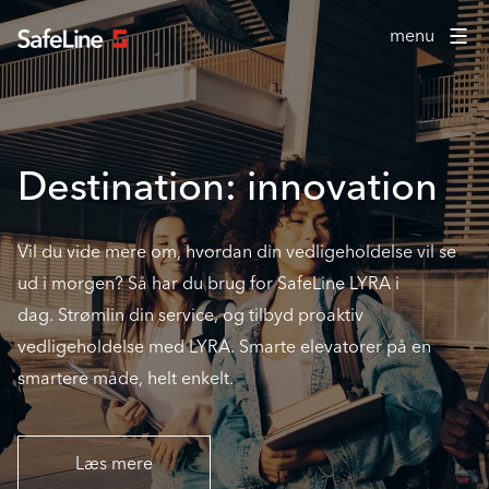
menu
Destination: innovation
Vil du vide mere om, hvordan din vedligeholdelse vil se
ud i morgen? Så har du brug for SafeLine LYRA i
dag. Strømlin din service, og tilbyd proaktiv
vedligeholdelse med LYRA. Smarte elevatorer på en
smartere måde, helt enkelt.
Læs mere