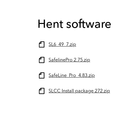
Hent software
SL6_49_7.zip
SafelinePro 2.75.zip
SafeLine_Pro_4.83.zip
SLCC Install package 272.zip