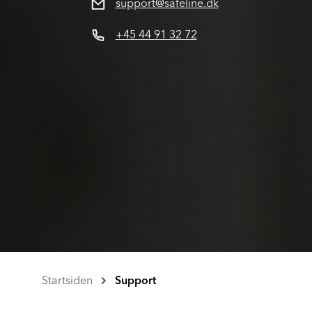
support@safeline.dk
+45 44 91 32 72
Startsiden
Support