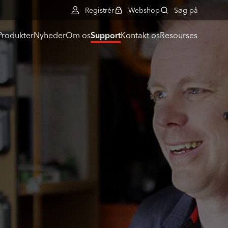
Registrér
Webshop
Søg på
Produkter
Nyheder
Om os
Support
Kontakt os
Resourses