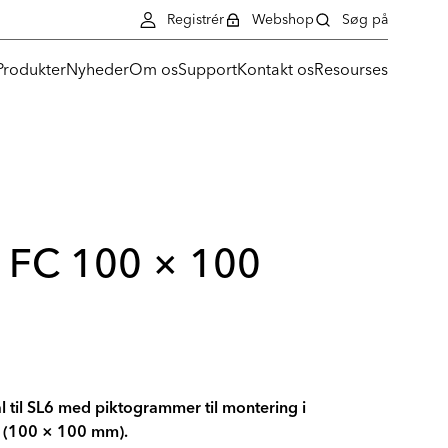
Registrér
Webshop
Søg på
Produkter
Nyheder
Om os
Support
Kontakt os
Resourses
g FC 100 × 100
 til SL6 med piktogrammer til montering i
 (100 × 100 mm).