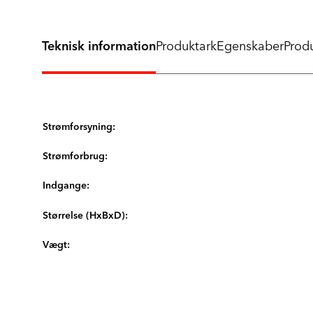
Teknisk information
Produktark
Egenskaber
Produ
Strømforsyning:
Strømforbrug:
Indgange:
Størrelse (HxBxD):
Vægt: