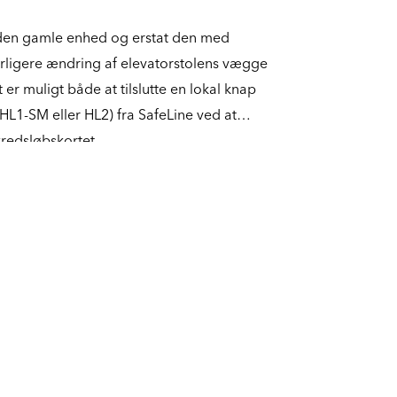
t den gamle enhed og erstat den med
erligere ændring af elevatorstolens vægge
 er muligt både at tilslutte en lokal knap
 HL1-SM eller HL2) fra SafeLine ved at
redsløbskortet.