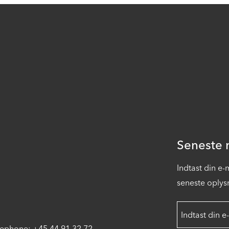
Seneste n
Indtast din e
seneste oplysn
lephone: +45 44 91 32 72