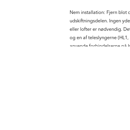
Nem installation: Fjern blo
udskiftningsdelen. Ingen yd
eller lofter er nødvendig. Det
og en af teleslyngerne (HL1,
anvende forbindelserne på k