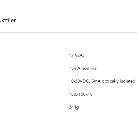
ktfiler
12 VDC
15mA nominal
10-30VDC, 5mA optically isolated
100x100x18
344g