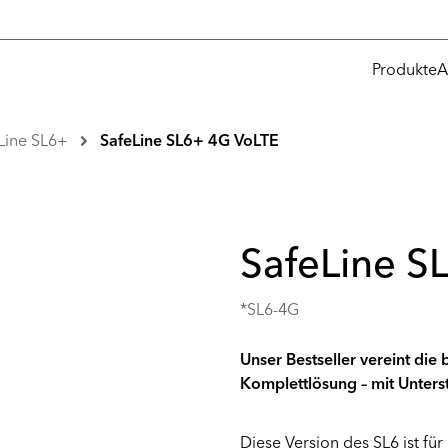
Produkte
A
Line SL6+
SafeLine SL6+ 4G VoLTE
SafeLine S
*SL6-4G
Unser Bestseller vereint die
Komplettlösung – mit Unter
Diese Version des SL6 ist f