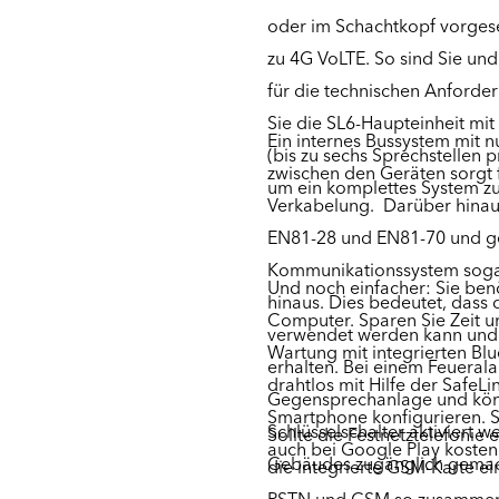
oder im Schachtkopf vorgese
zu 4G VoLTE. So sind Sie und
für die technischen Anforde
Sie die SL6-Haupteinheit mit
Ein internes Bussystem mit n
(bis zu sechs Sprechstellen 
zwischen den Geräten sorgt f
um ein komplettes System zu
Verkabelung. Darüber hinaus
EN81-28 und EN81-70 und geh
Kommunikationssystem sogar
Und noch einfacher: Sie ben
hinaus. Dies bedeutet, dass
Computer. Sparen Sie Zeit un
verwendet werden kann und 
Wartung mit integrierten Bl
erhalten. Bei einem Feuerala
drahtlos mit Hilfe der Safe
Gegensprechanlage und kön
Smartphone konfigurieren. S
Schlüsselschalter aktiviert 
Sollte die Festnetztelefonie 
auch bei Google Play kostenl
Gebäudes zugänglich gemac
die integrierte GSM-Karte ei