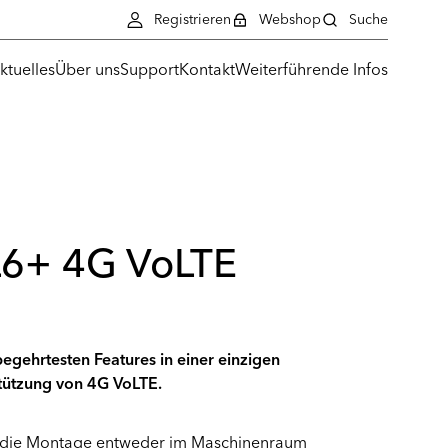
Registrieren
Webshop
Suche
ktuelles
Über uns
Support
Kontakt
Weiterführende Infos
L6+ 4G VoLTE
 begehrtesten Features in einer einzigen
stützung von 4G VoLTE.
ür die Montage entweder im Maschinenraum