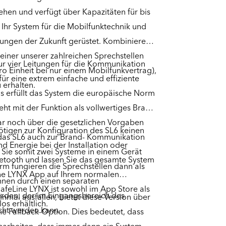
hen und verfügt über Kapazitäten für bis
 Ihr System für die Mobilfunktechnik und
rungen der Zukunft gerüstet. Kombinieren
 einer unserer zahlreichen Sprechstellen
ur vier Leitungen für die Kommunikation
pro Einheit bei nur einem Mobilfunkvertrag),
ür eine extrem einfache und effiziente
 erhalten.
 erfüllt das System die europäische Norm
t mit der Funktion als vollwertiges Brand-
 noch über die gesetzlichen Vorgaben
ötigen zur Konfiguration des SL6 keinen
 das SL6 auch zur Brand- Kommunikation
d Energie bei der Installation oder
Sie somit zwei Systeme in einem Gerät
uetooth und lassen Sie das gesamte System
rm fungieren die Sprechstellen dann als
Line LYNX App auf Ihrem normalen
nen durch einen separaten
afeLine LYNX ist sowohl im App Store als
werden, der im Eingangsbereich des
einmal ausfallen, bietet diese Version über
os erhältlich.
ht werden kann.
ne Fallback-Option. Dies bedeutet, dass