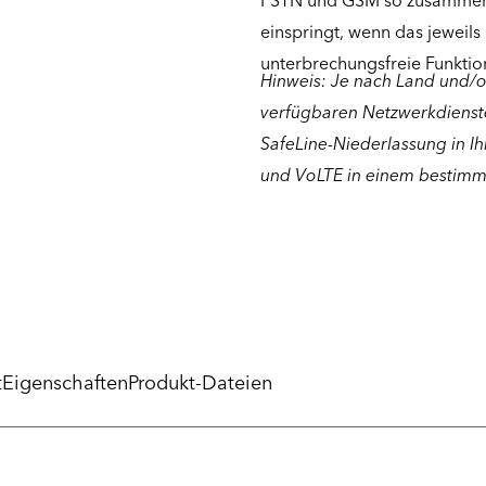
PSTN und GSM so zusammena
einspringt, wenn das jeweils
unterbrechungsfreie Funktio
Hinweis: Je nach Land und/o
verfügbaren Netzwerkdienste
SafeLine-Niederlassung in I
und VoLTE in einem bestimmt
t
Eigenschaften
Produkt-Dateien